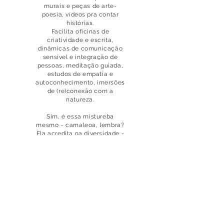
murais e peças de arte-
poesia, vídeos pra contar
histórias.
Facilita oficinas de
criatividade e escrita,
dinâmicas de comunicação
sensível e integração de
pessoas, meditação guiada,
estudos de empatia e
autoconhecimento, imersões
de (re)conexão com a
natureza.
Sim, é essa mistureba
mesmo ~ camaleoa, lembra?
Ela acredita na diversidade -
em si mesma e ao redor -
como
caminho para a evolução.
Como rios de diferentes
nascentes que confluem para
o mesmo oceano
abundante
em
vida, imensidão e mistério.
Ficou curiosa(o)(e)?