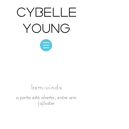
Cybelle
Young
Cybelle Young
foto: acervo
bem-vindx
a porta está aberta, entre sem
(a)bater