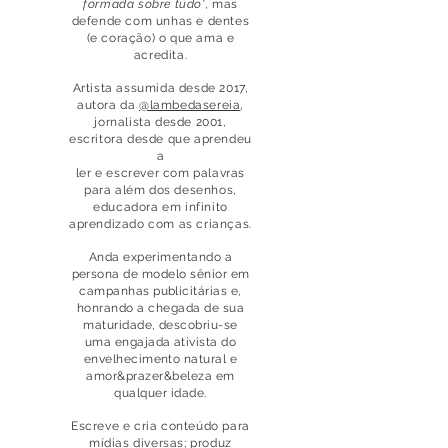
formada sobre tudo'
, mas
defende com unhas e dentes
(e coração) o que ama e
acredita.
Artista assumida desde 2017,
autora da
@lambedasereia
,
jornalista desde 2001,
escritora desde que aprendeu
a
ler e escrever com palavras
para além dos desenhos,
educadora em infinito
aprendizado com as crianças.
Anda experimentando a
persona de modelo sênior em
campanhas publicitárias e,
honrando a chegada de sua
maturidade, descobriu-se
uma engajada ativista do
envelhecimento natural e
amor&prazer&beleza em
qualquer idade.
Escreve e cria conteúdo para
mídias diversas; produz