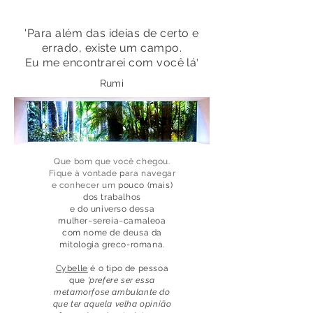
'Para além das ideias de certo e
errado, existe um campo.
'
Eu me encontrarei com você lá
Rumi
Que bom que você chegou.
Fique à vontade
p
ara navegar
e conhecer um
pouco (mais)
dos trabalhos
e do universo dessa
mulher~sereia~camaleoa
com nome de deusa da
mitologia greco-romana.
Cybelle
é o tipo de pessoa
que
'prefere ser essa
metamorfose ambulante do
que ter aquela velha opinião